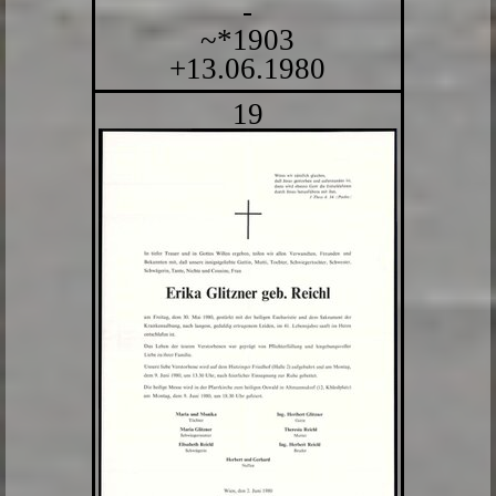
-
~*1903
+13.06.1980
19