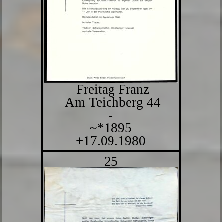
Freitag Franz
Am Teichberg 44
-
~*1895
+17.09.1980
25