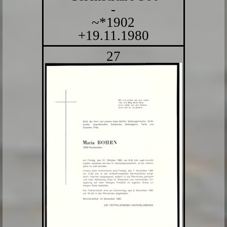
-
~*1902
+19.11.1980
27