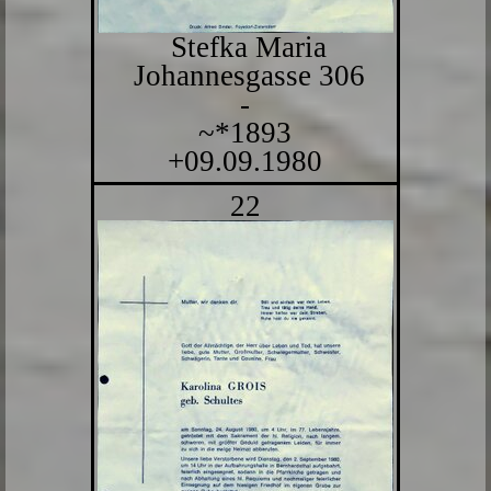
Stefka Maria
Johannesgasse 306
-
~*1893
+09.09.1980
22