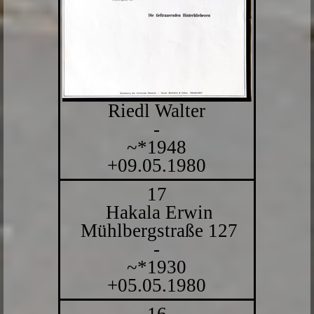
Riedl Walter
-
~*1948
+09.05.1980
17
Hakala Erwin
Mühlbergstraße 127
-
~*1930
+05.05.1980