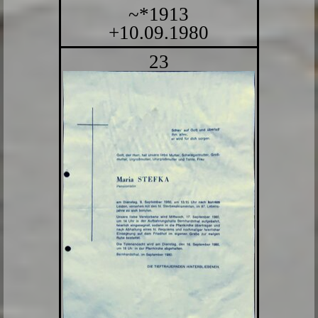
~*1913
+10.09.1980
23