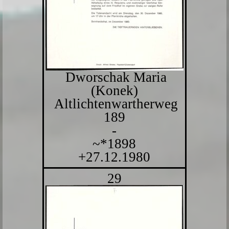
Dworschak Maria
(Konek)
Altlichtenwartherweg
189
-
~*1898
+27.12.1980
29