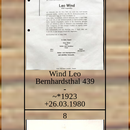
Wind Leo
Bernhardsthal 439
-
~*1923
+26.03.1980
8