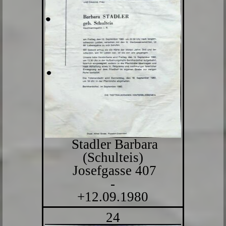
Stadler Barbara
(Schulteis)
Josefgasse 407
-
+12.09.1980
24