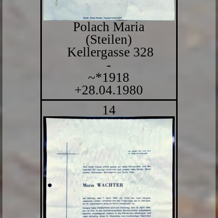
Polach Maria
(Steilen)
Kellergasse 328
-
~*1918
+28.04.1980
14