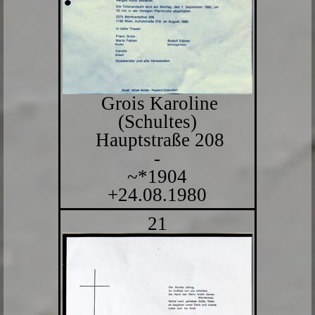
Grois Karoline
(Schultes)
Hauptstraße 208
-
~*1904
+24.08.1980
21