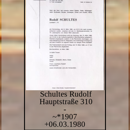
Schultes Rudolf
Hauptstraße 310
-
~*1907
+06.03.1980