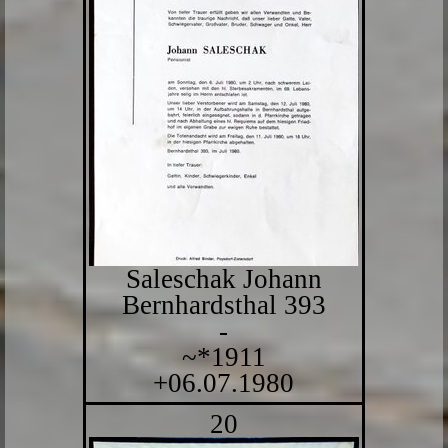
Saleschak Johann
Bernhardsthal 393
-
~*1911
+06.07.1980
20