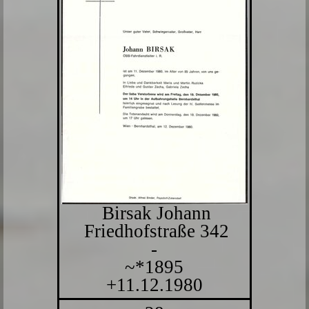
Birsak Johann
Friedhofstraße 342
-
~*1895
+11.12.1980