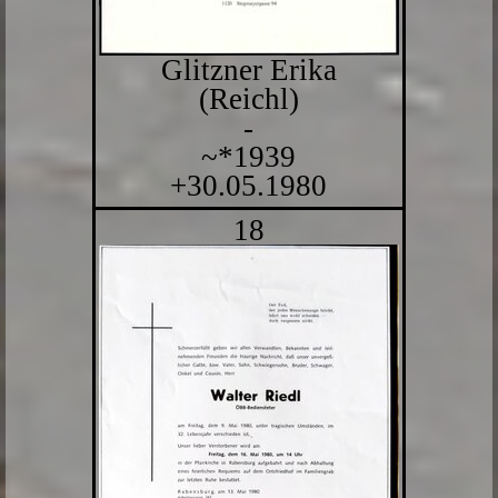
Glitzner Erika
(Reichl)
-
~*1939
+30.05.1980
18