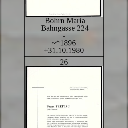
Bohrn Maria
Bahngasse 224
-
~*1896
+31.10.1980
26